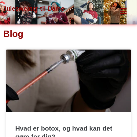
Gå
Julesweater til Dame
til
indholdet
Blog
Side
Side
Side
Side
Hvad er botox, og hvad kan det
gøre for dig?