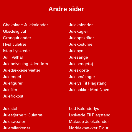
Andre sider
Chokolade Julekalender
Julekalender
Glædelig Jul
Julekugler
Granguirlander
Juleopskrifter
Hvid Juletræ
Julekostume
Istap Lyskæde
Julepynt
Jul i Valhal
Julesange
Julebelysning Udendørs
Julesengetøj
Juledækkeservietter
Juleskjorte
Juleengel
Julesmåkager
Julefigurer
Julelys Til Flagstang
Julefilm
Julesokker Med Navn
Julefrokost
Julestel
Led Kalenderlys
Julestjerne til Juletræ
Lyskæde Til Flagstang
Julesweater
Makeup Julekalender
Juletallerkener
Nøddeknækker Figur