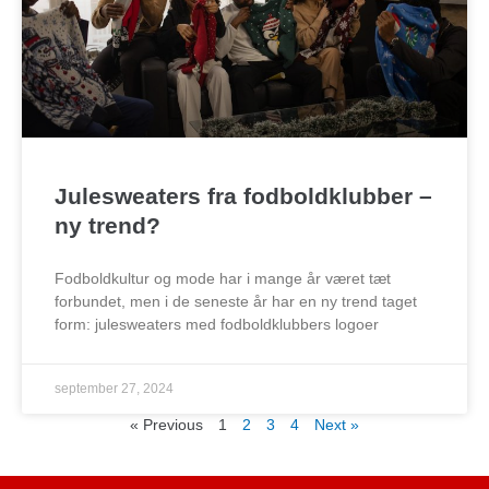
Julesweaters fra fodboldklubber –
ny trend?
Fodboldkultur og mode har i mange år været tæt
forbundet, men i de seneste år har en ny trend taget
form: julesweaters med fodboldklubbers logoer
september 27, 2024
« Previous
1
2
3
4
Next »