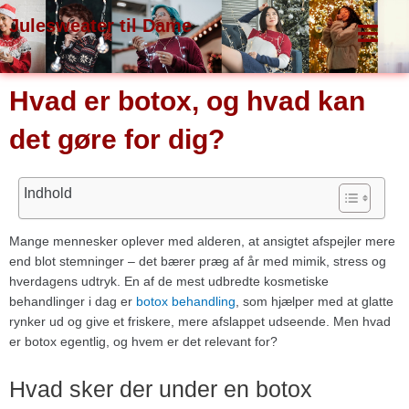
Gå
Julesweater til Dame
til
indholdet
Hvad er botox, og hvad kan
det gøre for dig?
Indhold
Mange mennesker oplever med alderen, at ansigtet afspejler mere
end blot stemninger – det bærer præg af år med mimik, stress og
hverdagens udtryk. En af de mest udbredte kosmetiske
behandlinger i dag er
botox behandling
, som hjælper med at glatte
rynker ud og give et friskere, mere afslappet udseende. Men hvad
er botox egentlig, og hvem er det relevant for?
Hvad sker der under en botox