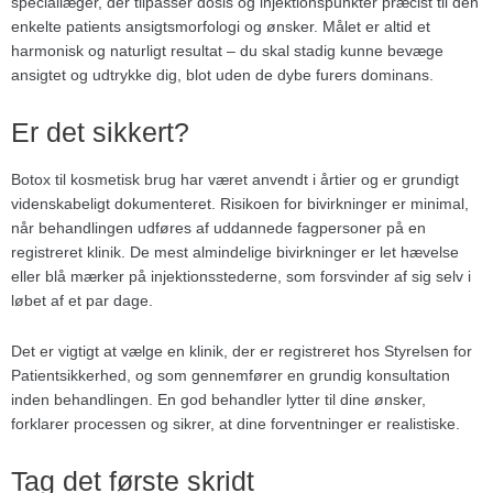
speciallæger, der tilpasser dosis og injektionspunkter præcist til den
enkelte patients ansigtsmorfologi og ønsker. Målet er altid et
harmonisk og naturligt resultat – du skal stadig kunne bevæge
ansigtet og udtrykke dig, blot uden de dybe furers dominans.
Er det sikkert?
Botox til kosmetisk brug har været anvendt i årtier og er grundigt
videnskabeligt dokumenteret. Risikoen for bivirkninger er minimal,
når behandlingen udføres af uddannede fagpersoner på en
registreret klinik. De mest almindelige bivirkninger er let hævelse
eller blå mærker på injektionsstederne, som forsvinder af sig selv i
løbet af et par dage.
Det er vigtigt at vælge en klinik, der er registreret hos Styrelsen for
Patientsikkerhed, og som gennemfører en grundig konsultation
inden behandlingen. En god behandler lytter til dine ønsker,
forklarer processen og sikrer, at dine forventninger er realistiske.
Tag det første skridt