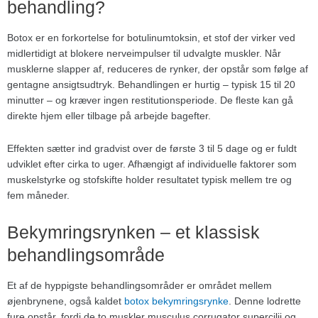
behandling?
Botox er en forkortelse for botulinumtoksin, et stof der virker ved
midlertidigt at blokere nerveimpulser til udvalgte muskler. Når
musklerne slapper af, reduceres de rynker, der opstår som følge af
gentagne ansigtsudtryk. Behandlingen er hurtig – typisk 15 til 20
minutter – og kræver ingen restitutionsperiode. De fleste kan gå
direkte hjem eller tilbage på arbejde bagefter.
Effekten sætter ind gradvist over de første 3 til 5 dage og er fuldt
udviklet efter cirka to uger. Afhængigt af individuelle faktorer som
muskelstyrke og stofskifte holder resultatet typisk mellem tre og
fem måneder.
Bekymringsrynken – et klassisk
behandlingsområde
Et af de hyppigste behandlingsområder er området mellem
øjenbrynene, også kaldet
botox bekymringsrynke
. Denne lodrette
fure opstår, fordi de to muskler musculus corrugator supercilii og