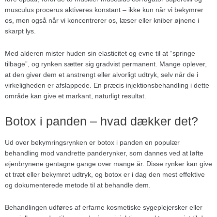
musculus procerus aktiveres konstant – ikke kun når vi bekymrer
os, men også når vi koncentrerer os, læser eller kniber øjnene i
skarpt lys.
Med alderen mister huden sin elasticitet og evne til at “springe
tilbage”, og rynken sætter sig gradvist permanent. Mange oplever,
at den giver dem et anstrengt eller alvorligt udtryk, selv når de i
virkeligheden er afslappede. En præcis injektionsbehandling i dette
område kan give et markant, naturligt resultat.
Botox i panden – hvad dækker det?
Ud over bekymringsrynken er botox i panden en populær
behandling mod vandrette panderynker, som dannes ved at løfte
øjenbrynene gentagne gange over mange år. Disse rynker kan give
et træt eller bekymret udtryk, og botox er i dag den mest effektive
og dokumenterede metode til at behandle dem.
Behandlingen udføres af erfarne kosmetiske sygeplejersker eller