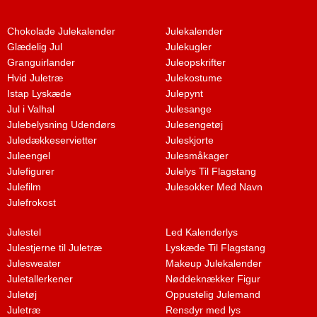
Chokolade Julekalender
Julekalender
Glædelig Jul
Julekugler
Granguirlander
Juleopskrifter
Hvid Juletræ
Julekostume
Istap Lyskæde
Julepynt
Jul i Valhal
Julesange
Julebelysning Udendørs
Julesengetøj
Juledækkeservietter
Juleskjorte
Juleengel
Julesmåkager
Julefigurer
Julelys Til Flagstang
Julefilm
Julesokker Med Navn
Julefrokost
Julestel
Led Kalenderlys
Julestjerne til Juletræ
Lyskæde Til Flagstang
Julesweater
Makeup Julekalender
Juletallerkener
Nøddeknækker Figur
Juletøj
Oppustelig Julemand
Juletræ
Rensdyr med lys