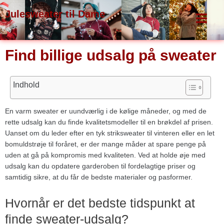
Gå
Julesweater til Dame
til
indholdet
Find billige udsalg på sweater
Indhold
En varm sweater er uundværlig i de kølige måneder, og med de
rette udsalg kan du finde kvalitetsmodeller til en brøkdel af prisen.
Uanset om du leder efter en tyk striksweater til vinteren eller en let
bomuldstrøje til foråret, er der mange måder at spare penge på
uden at gå på kompromis med kvaliteten. Ved at holde øje med
udsalg kan du opdatere garderoben til fordelagtige priser og
samtidig sikre, at du får de bedste materialer og pasformer.
Hvornår er det bedste tidspunkt at
finde sweater-udsalg?