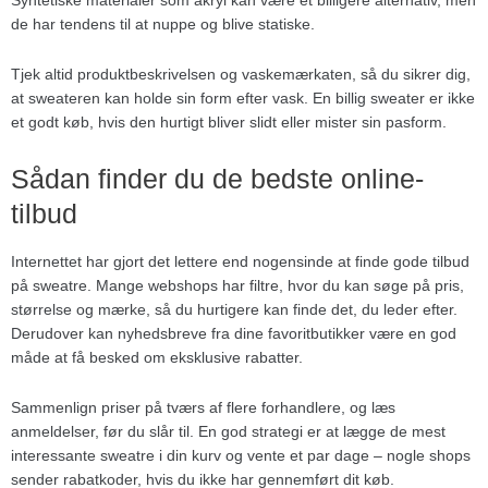
Syntetiske materialer som akryl kan være et billigere alternativ, men
de har tendens til at nuppe og blive statiske.
Tjek altid produktbeskrivelsen og vaskemærkaten, så du sikrer dig,
at sweateren kan holde sin form efter vask. En billig sweater er ikke
et godt køb, hvis den hurtigt bliver slidt eller mister sin pasform.
Sådan finder du de bedste online-
tilbud
Internettet har gjort det lettere end nogensinde at finde gode tilbud
på sweatre. Mange webshops har filtre, hvor du kan søge på pris,
størrelse og mærke, så du hurtigere kan finde det, du leder efter.
Derudover kan nyhedsbreve fra dine favoritbutikker være en god
måde at få besked om eksklusive rabatter.
Sammenlign priser på tværs af flere forhandlere, og læs
anmeldelser, før du slår til. En god strategi er at lægge de mest
interessante sweatre i din kurv og vente et par dage – nogle shops
sender rabatkoder, hvis du ikke har gennemført dit køb.