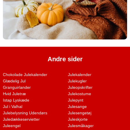
Andre sider
Chokolade Julekalender
Julekalender
Glædelig Jul
Julekugler
Granguirlander
Juleopskrifter
Hvid Juletræ
Julekostume
Istap Lyskæde
Julepynt
Jul i Valhal
Julesange
Julebelysning Udendørs
Julesengetøj
Juledækkeservietter
Juleskjorte
Juleengel
Julesmåkager