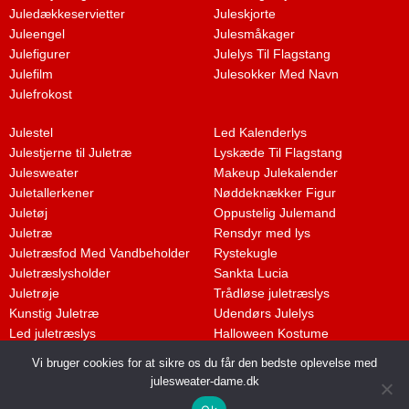
Juledækkeservietter
Juleskjorte
Juleengel
Julesmåkager
Julefigurer
Julelys Til Flagstang
Julefilm
Julesokker Med Navn
Julefrokost
Julestel
Led Kalenderlys
Julestjerne til Juletræ
Lyskæde Til Flagstang
Julesweater
Makeup Julekalender
Juletallerkener
Nøddeknækker Figur
Juletøj
Oppustelig Julemand
Juletræ
Rensdyr med lys
Juletræsfod Med Vandbeholder
Rystekugle
Juletræslysholder
Sankta Lucia
Juletrøje
Trådløse juletræslys
Kunstig Juletræ
Udendørs Julelys
Led juletræslys
Halloween Kostume
Vi bruger cookies for at sikre os du får den bedste oplevelse med
julesweater-dame.dk
Dette medie ejes og drives af Tropic Traffic LLC-FZ | The Meydan Hotel,
Grandstand, 6th floor, Nad Al Sheba | Dubai | UAE