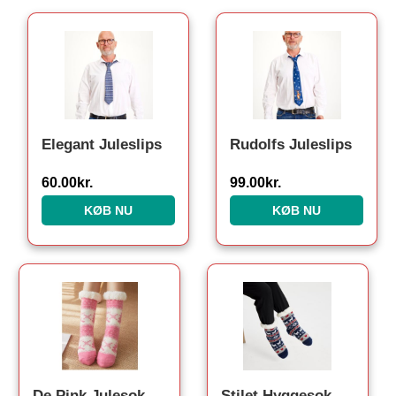
Elegant Juleslips
Rudolfs Juleslips
60.00
kr.
99.00
kr.
KØB NU
KØB NU
De Pink Julesokker
Stilet Hyggesok. Julesokker