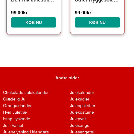
99.00
kr.
99.00
kr.
KØB NU
KØB NU
Andre sider
Chokolade Julekalender
Julekalender
Glædelig Jul
Julekugler
Granguirlander
Juleopskrifter
Hvid Juletræ
Julekostume
Istap Lyskæde
Julepynt
Jul i Valhal
Julesange
Julebelysning Udendørs
Julesengetøj