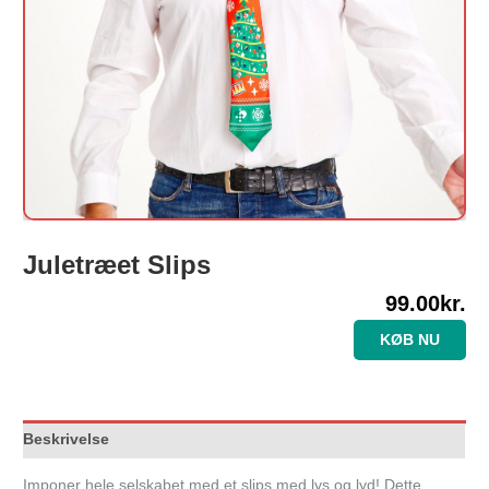
Juletræet Slips
99.00
kr.
KØB NU
Beskrivelse
Imponer hele selskabet med et slips med lys og lyd! Dette