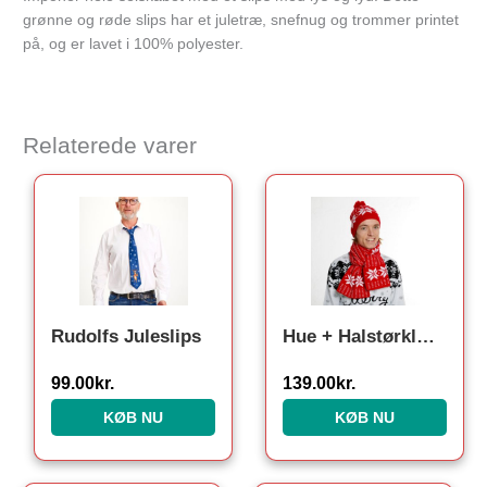
grønne og røde slips har et juletræ, snefnug og trommer printet
på, og er lavet i 100% polyester.
Relaterede varer
Rudolfs Juleslips
Hue + Halstørklæde
99.00
kr.
139.00
kr.
KØB NU
KØB NU