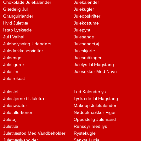
Chokolade Julekalender
Julekalender
Glædelig Jul
Julekugler
Granguirlander
Juleopskrifter
Hvid Juletræ
Julekostume
Istap Lyskæde
Julepynt
Jul i Valhal
Julesange
Julebelysning Udendørs
Julesengetøj
Juledækkeservietter
Juleskjorte
Juleengel
Julesmåkager
Julefigurer
Julelys Til Flagstang
Julefilm
Julesokker Med Navn
Julefrokost
Julestel
Led Kalenderlys
Julestjerne til Juletræ
Lyskæde Til Flagstang
Julesweater
Makeup Julekalender
Juletallerkener
Nøddeknækker Figur
Juletøj
Oppustelig Julemand
Juletræ
Rensdyr med lys
Juletræsfod Med Vandbeholder
Rystekugle
Juletræslysholder
Sankta Lucia