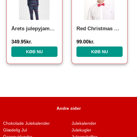
Årets julepyjamas: Unicef Pyjamas – dame / kvinder.
Red Christmas Butterfly
349.95
kr.
99.00
kr.
KØB NU
KØB NU
Andre sider
Chokolade Julekalender
Julekalender
Glædelig Jul
Julekugler
Granguirlander
Juleopskrifter