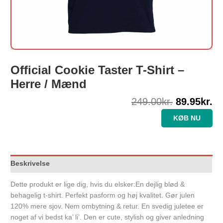
Official Cookie Taster T-Shirt –
Herre / Mænd
249.00
kr.
89.95
kr.
KØB NU
Beskrivelse
Dette produkt er lige dig, hvis du elsker:En dejlig blød &
behagelig t-shirt. Perfekt pasform og høj kvalitet. Gør julen
120% mere sjov. Nem ombytning & retur. En svedig juletee er
noget af vi bedst ka’ li’. Den er cute, stylish og giver anledning