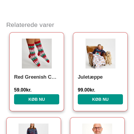
Relaterede varer
Den oprindelige pris var:
Den aktuelle pris 
Red Greenish Christmas Socks. Julesokker
Juletæppe
59.00
kr.
99.00
kr.
KØB NU
KØB NU