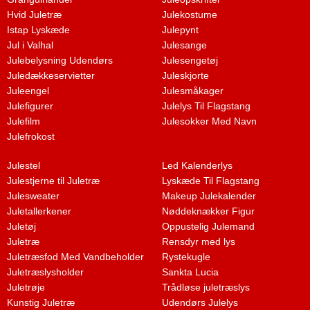
Hvid Juletræ
Julekostume
Istap Lyskæde
Julepynt
Jul i Valhal
Julesange
Julebelysning Udendørs
Julesengetøj
Juledækkeservietter
Juleskjorte
Juleengel
Julesmåkager
Julefigurer
Julelys Til Flagstang
Julefilm
Julesokker Med Navn
Julefrokost
Julestel
Led Kalenderlys
Julestjerne til Juletræ
Lyskæde Til Flagstang
Julesweater
Makeup Julekalender
Juletallerkener
Nøddeknækker Figur
Juletøj
Oppustelig Julemand
Juletræ
Rensdyr med lys
Juletræsfod Med Vandbeholder
Rystekugle
Juletræslysholder
Sankta Lucia
Juletrøje
Trådløse juletræslys
Kunstig Juletræ
Udendørs Julelys