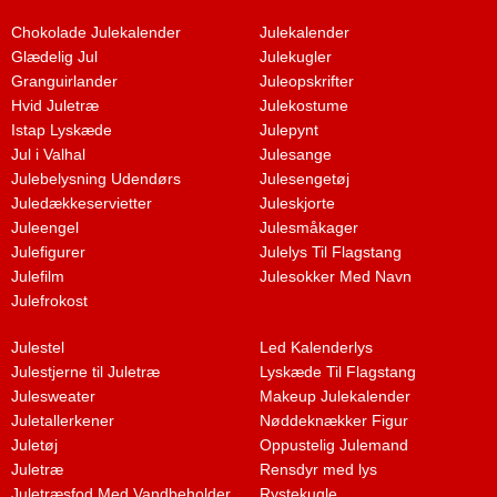
Chokolade Julekalender
Julekalender
Glædelig Jul
Julekugler
Granguirlander
Juleopskrifter
Hvid Juletræ
Julekostume
Istap Lyskæde
Julepynt
Jul i Valhal
Julesange
Julebelysning Udendørs
Julesengetøj
Juledækkeservietter
Juleskjorte
Juleengel
Julesmåkager
Julefigurer
Julelys Til Flagstang
Julefilm
Julesokker Med Navn
Julefrokost
Julestel
Led Kalenderlys
Julestjerne til Juletræ
Lyskæde Til Flagstang
Julesweater
Makeup Julekalender
Juletallerkener
Nøddeknækker Figur
Juletøj
Oppustelig Julemand
Juletræ
Rensdyr med lys
Juletræsfod Med Vandbeholder
Rystekugle