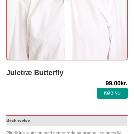
Juletræ Butterfly
99.00
kr.
KØB NU
Beskrivelse
Pift dit jule-outfit op med denne røde og grønne jule-butterfly