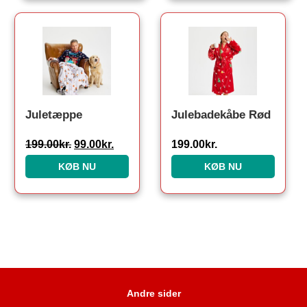
Den oprindelige pris var: 199.00kr..
Den aktuelle pris er: 99.00kr..
Juletæppe
Julebadekåbe Rød
199.00
kr.
99.00
kr.
199.00
kr.
KØB NU
KØB NU
Andre sider