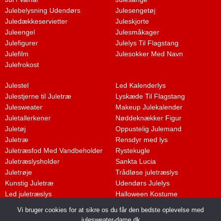
Julebelysning Udendørs
Julesengetøj
Juledækkeservietter
Juleskjorte
Juleengel
Julesmåkager
Julefigurer
Julelys Til Flagstang
Julefilm
Julesokker Med Navn
Julefrokost
Julestel
Led Kalenderlys
Julestjerne til Juletræ
Lyskæde Til Flagstang
Julesweater
Makeup Julekalender
Juletallerkener
Nøddeknækker Figur
Juletøj
Oppustelig Julemand
Juletræ
Rensdyr med lys
Juletræsfod Med Vandbeholder
Rystekugle
Juletræslysholder
Sankta Lucia
Juletrøje
Trådløse juletræslys
Kunstig Juletræ
Udendørs Julelys
Led juletræslys
Halloween Kostume
Vi bruger cookies for at sikre os du får den bedste oplevelse med
julesweater-dame.dk
Dette medie ejes og drives af Tropic Traffic LLC-FZ | The Meydan Hotel,