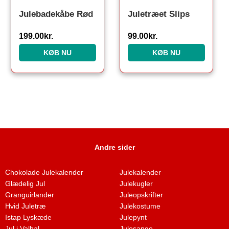
Julebadekåbe Rød
Juletræet Slips
199.00
kr.
99.00
kr.
KØB NU
KØB NU
Andre sider
Chokolade Julekalender
Julekalender
Glædelig Jul
Julekugler
Granguirlander
Juleopskrifter
Hvid Juletræ
Julekostume
Istap Lyskæde
Julepynt
Jul i Valhal
Julesange