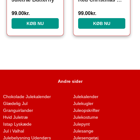
99.00
kr.
99.00
kr.
KØB NU
KØB NU
Andre sider
Chokolade Julekalender
Julekalender
Glædelig Jul
Julekugler
Granguirlander
Juleopskrifter
Hvid Juletræ
Julekostume
Istap Lyskæde
Julepynt
Jul i Valhal
Julesange
Julebelysning Udendørs
Julesengetøj