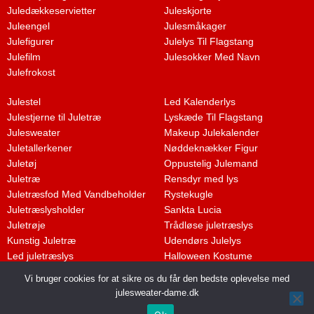
Juledækkeservietter
Juleskjorte
Juleengel
Julesmåkager
Julefigurer
Julelys Til Flagstang
Julefilm
Julesokker Med Navn
Julefrokost
Julestel
Led Kalenderlys
Julestjerne til Juletræ
Lyskæde Til Flagstang
Julesweater
Makeup Julekalender
Juletallerkener
Nøddeknækker Figur
Juletøj
Oppustelig Julemand
Juletræ
Rensdyr med lys
Juletræsfod Med Vandbeholder
Rystekugle
Juletræslysholder
Sankta Lucia
Juletrøje
Trådløse juletræslys
Kunstig Juletræ
Udendørs Julelys
Led juletræslys
Halloween Kostume
Vi bruger cookies for at sikre os du får den bedste oplevelse med
julesweater-dame.dk
Dette medie ejes og drives af Tropic Traffic LLC-FZ | The Meydan Hotel,
Grandstand, 6th floor, Nad Al Sheba | Dubai | UAE