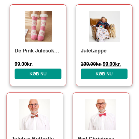
Den oprindelige 
Den aktu
De Pink Julesokker
Juletæppe
99.00
kr.
199.00
kr.
99.00
kr.
KØB NU
KØB NU
Juletræ Butterfly
Red Christmas Butterfly