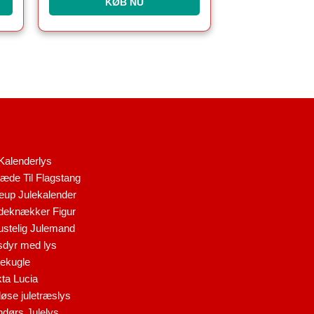
KØB NU
Kalenderlys
æde Til Flagstang
up Julekalender
eknækker Figur
stelig Julemand
dyr med lys
ekugle
ta Lucia
løse juletræslys
dørs Julelys