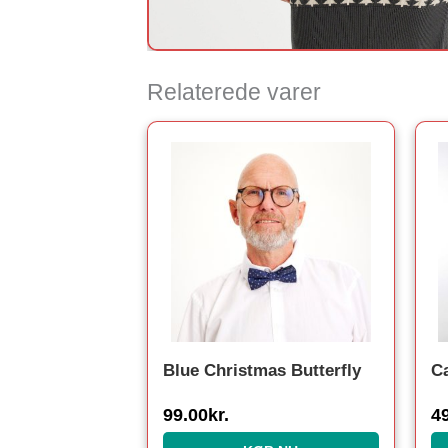
Relaterede varer
Blue Christmas Butterfly
C
99.00
kr.
4