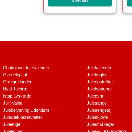
KØB NU
Chokolade Julekalender
Julekalender
Glædelig Jul
Julekugler
Granguirlander
Juleopskrifter
Hvid Juletræ
Julekostume
Istap Lyskæde
Julepynt
Jul i Valhal
Julesange
Julebelysning Udendørs
Julesengetøj
Juledækkeservietter
Juleskjorte
Juleengel
Julesmåkager
Julefigurer
Julelys Til Flagstang