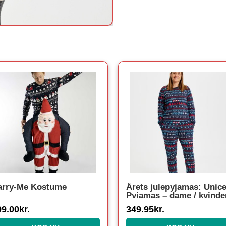
arry-Me Kostume
Årets julepyjamas: Unice
Pyjamas – dame / kvinde
99.00
kr.
349.95
kr.