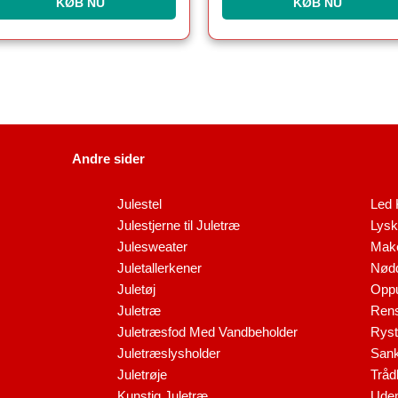
KØB NU
KØB NU
Andre sider
Julestel
Led 
Julestjerne til Juletræ
Lysk
Julesweater
Make
Juletallerkener
Nødd
Juletøj
Oppu
Juletræ
Rens
Juletræsfod Med Vandbeholder
Ryst
Juletræslysholder
Sank
Juletrøje
Tråd
Kunstig Juletræ
Uden