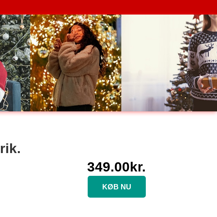
rik.
349.00
kr.
KØB NU