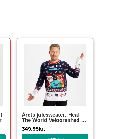
f
Årets julesweater: Heal
r.
The World Velgørenhed –
herre / mænd. Ugly
349.95
kr.
Christmas Sweater lavet i
Danmark