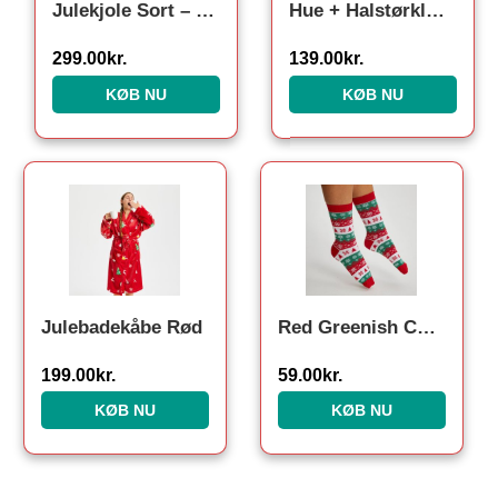
Julekjole Sort – Børn.
Hue + Halstørklæde
299.00
kr.
139.00
kr.
KØB NU
KØB NU
Julebadekåbe Rød
Red Greenish Christmas Socks. Julesokker
199.00
kr.
59.00
kr.
KØB NU
KØB NU