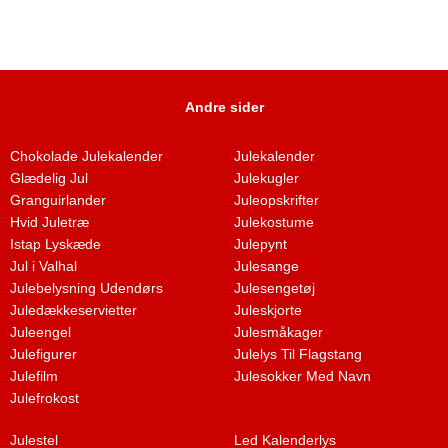
Andre sider
Chokolade Julekalender
Julekalender
Glædelig Jul
Julekugler
Granguirlander
Juleopskrifter
Hvid Juletræ
Julekostume
Istap Lyskæde
Julepynt
Jul i Valhal
Julesange
Julebelysning Udendørs
Julesengetøj
Juledækkeservietter
Juleskjorte
Juleengel
Julesmåkager
Julefigurer
Julelys Til Flagstang
Julefilm
Julesokker Med Navn
Julefrokost
Julestel
Led Kalenderlys