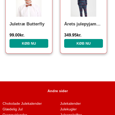
Juletræ Butterfly
Årets julepyjamas: Unicef Pyjamas – dame / kvinder.
99.00
kr.
349.95
kr.
KØB NU
KØB NU
Andre sider
Chokolade Julekalender
Julekalender
Glædelig Jul
Julekugler
Granguirlander
Juleopskrifter