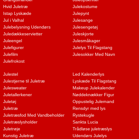
Hvid Juletræ
Julekostume
Istap Lyskæde
Julepynt
Jul i Valhal
Julesange
Julebelysning Udendørs
Julesengetøj
Juledækkeservietter
Juleskjorte
Juleengel
Julesmåkager
Julefigurer
Julelys Til Flagstang
Julefilm
Julesokker Med Navn
Julefrokost
Julestel
Led Kalenderlys
Julestjerne til Juletræ
Lyskæde Til Flagstang
Julesweater
Makeup Julekalender
Juletallerkener
Nøddeknækker Figur
Juletøj
Oppustelig Julemand
Juletræ
Rensdyr med lys
Juletræsfod Med Vandbeholder
Rystekugle
Juletræslysholder
Sankta Lucia
Juletrøje
Trådløse juletræslys
Kunstig Juletræ
Udendørs Julelys