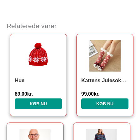
Relaterede varer
Hue
Kattens Julesokker
89.00
kr.
99.00
kr.
KØB NU
KØB NU