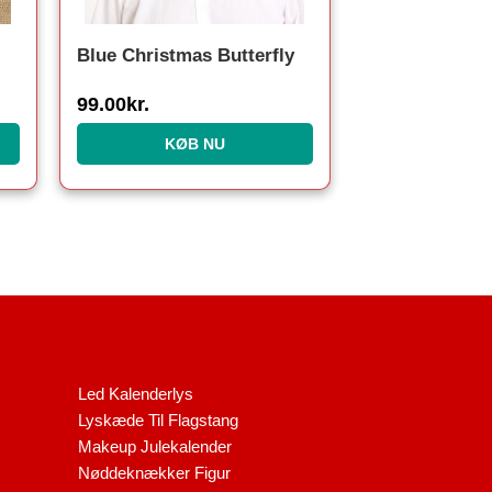
Blue Christmas Butterfly
99.00
kr.
KØB NU
Led Kalenderlys
Lyskæde Til Flagstang
Makeup Julekalender
Nøddeknækker Figur