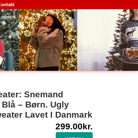
ontakt
eater: Snemand
Blå – Børn. Ugly
eater Lavet I Danmark
299.00
kr.