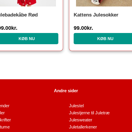
ulebadekåbe Rød
Kattens Julesokker
99.00
kr.
99.00
kr.
KØB NU
KØB NU
Andre sider
ender
Julestel
ler
Julestjerne til Juletræ
rifter
Julesweater
stume
Juletallerkener