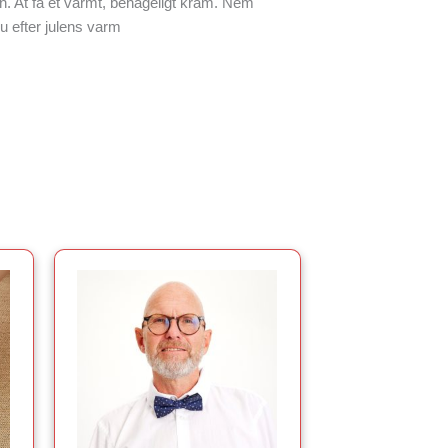
. At få et varmt, behageligt kram. Nem
u efter julens varm