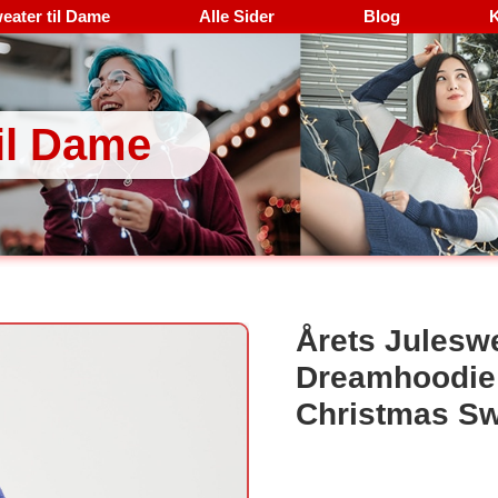
eater til Dame
Alle Sider
Blog
K
il Dame
Årets Julesw
Dreamhoodie 
Christmas Sw