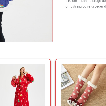
210 cm – kan du bruge den
ombytning og returLeder d