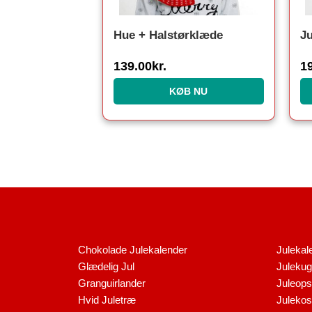
Hue + Halstørklæde
J
139.00
kr.
1
KØB NU
Chokolade Julekalender
Julekal
Glædelig Jul
Julekug
Granguirlander
Juleopsk
Hvid Juletræ
Juleko