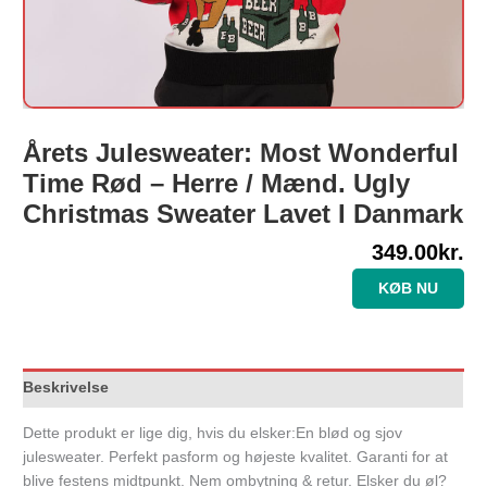
Årets Julesweater: Most Wonderful
Time Rød – Herre / Mænd. Ugly
Christmas Sweater Lavet I Danmark
349.00
kr.
KØB NU
Beskrivelse
Dette produkt er lige dig, hvis du elsker:En blød og sjov
julesweater. Perfekt pasform og højeste kvalitet. Garanti for at
blive festens midtpunkt. Nem ombytning & retur. Elsker du øl?