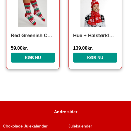
Red Greenish Christmas Socks. Julesokker
Hue + Halstørklæde
59.00
kr.
139.00
kr.
KØB NU
KØB NU
Andre sider
Chokolade Julekalender
Julekalender