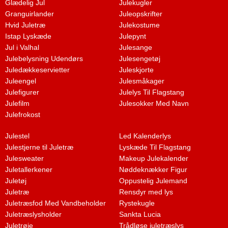
Glædelig Jul
Julekugler
Granguirlander
Juleopskrifter
Hvid Juletræ
Julekostume
Istap Lyskæde
Julepynt
Jul i Valhal
Julesange
Julebelysning Udendørs
Julesengetøj
Juledækkeservietter
Juleskjorte
Juleengel
Julesmåkager
Julefigurer
Julelys Til Flagstang
Julefilm
Julesokker Med Navn
Julefrokost
Julestel
Led Kalenderlys
Julestjerne til Juletræ
Lyskæde Til Flagstang
Julesweater
Makeup Julekalender
Juletallerkener
Nøddeknækker Figur
Juletøj
Oppustelig Julemand
Juletræ
Rensdyr med lys
Juletræsfod Med Vandbeholder
Rystekugle
Juletræslysholder
Sankta Lucia
Juletrøje
Trådløse juletræslys