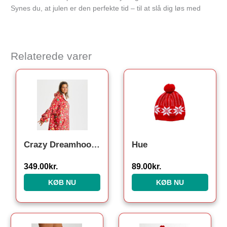
Synes du, at julen er den perfekte tid – til at slå dig løs med
Relaterede varer
Crazy Dreamhoodie Rød – Voksen
Hue
349.00
kr.
89.00
kr.
KØB NU
KØB NU