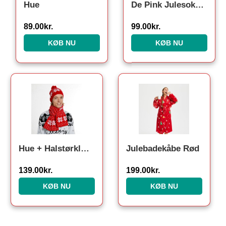
Hue
De Pink Julesokker
89.00
kr.
99.00
kr.
KØB NU
KØB NU
Hue + Halstørklæde
Julebadekåbe Rød
139.00
kr.
199.00
kr.
KØB NU
KØB NU