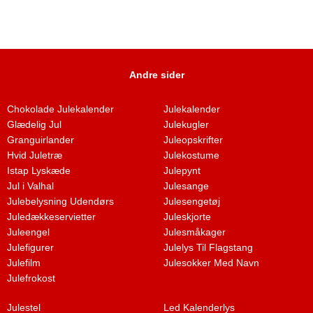
Andre sider
Chokolade Julekalender
Julekalender
Glædelig Jul
Julekugler
Granguirlander
Juleopskrifter
Hvid Juletræ
Julekostume
Istap Lyskæde
Julepynt
Jul i Valhal
Julesange
Julebelysning Udendørs
Julesengetøj
Juledækkeservietter
Juleskjorte
Juleengel
Julesmåkager
Julefigurer
Julelys Til Flagstang
Julefilm
Julesokker Med Navn
Julefrokost
Julestel
Led Kalenderlys