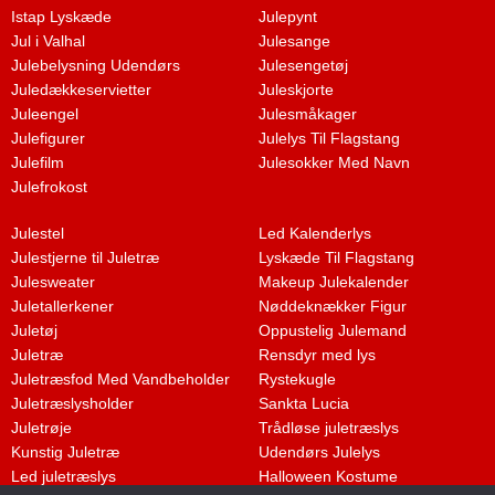
Istap Lyskæde
Julepynt
Jul i Valhal
Julesange
Julebelysning Udendørs
Julesengetøj
Juledækkeservietter
Juleskjorte
Juleengel
Julesmåkager
Julefigurer
Julelys Til Flagstang
Julefilm
Julesokker Med Navn
Julefrokost
Julestel
Led Kalenderlys
Julestjerne til Juletræ
Lyskæde Til Flagstang
Julesweater
Makeup Julekalender
Juletallerkener
Nøddeknækker Figur
Juletøj
Oppustelig Julemand
Juletræ
Rensdyr med lys
Juletræsfod Med Vandbeholder
Rystekugle
Juletræslysholder
Sankta Lucia
Juletrøje
Trådløse juletræslys
Kunstig Juletræ
Udendørs Julelys
Led juletræslys
Halloween Kostume