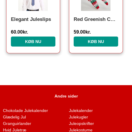
Elegant Juleslips
Red Greenish Christmas Socks. Julesokker
60.00
kr.
59.00
kr.
KØB NU
KØB NU
Andre sider
Chokolade Julekalender
Julekalender
Glædelig Jul
Julekugler
Granguirlander
Juleopskrifter
Hvid Juletræ
Julekostume