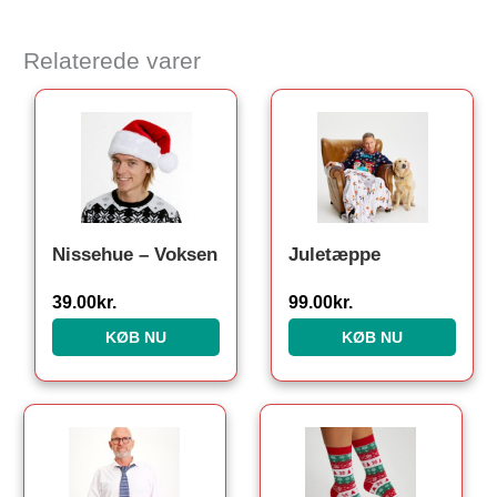
Relaterede varer
Den oprindelige pris var:
Den aktuelle pris 
Nissehue – Voksen
Juletæppe
39.00
kr.
99.00
kr.
KØB NU
KØB NU