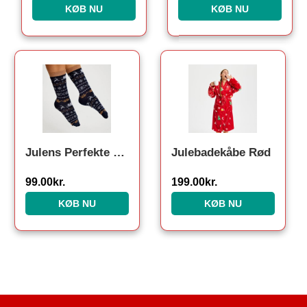
KØB NU
KØB NU
Julens Perfekte Strømper. Julesokker
Julebadekåbe Rød
99.00
kr.
199.00
kr.
KØB NU
KØB NU