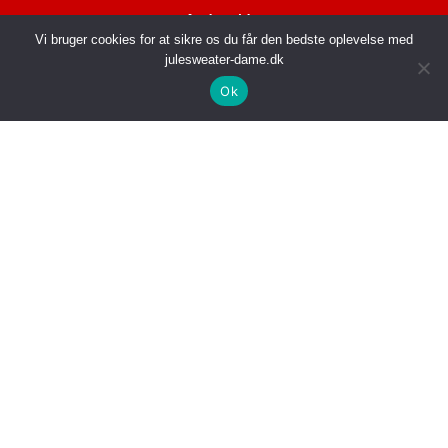
Andre sider
Vi bruger cookies for at sikre os du får den bedste oplevelse med
julesweater-dame.dk
Chokolade Julekalender
Julekalender
Ok
Glædelig Jul
Julekugler
Granguirlander
Juleopskrifter
Hvid Juletræ
Julekostume
Istap Lyskæde
Julepynt
Jul i Valhal
Julesange
Julebelysning Udendørs
Julesengetøj
Juledækkeservietter
Juleskjorte
Juleengel
Julesmåkager
Julefigurer
Julelys Til Flagstang
Julefilm
Julesokker Med Navn
Julefrokost
Julestel
Led Kalenderlys
Julestjerne til Juletræ
Lyskæde Til Flagstang
Julesweater
Makeup Julekalender
Juletallerkener
Nøddeknækker Figur
Juletøj
Oppustelig Julemand