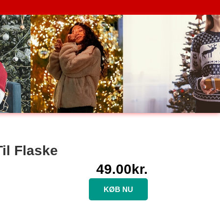
il Flaske
49.00
kr.
KØB NU