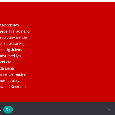
Kalenderlys
æde Til Flagstang
up Julekalender
eknækker Figur
stelig Julemand
dyr med lys
ekugle
ta Lucia
løse juletræslys
dørs Julelys
oween Kostume
E
Ok
k