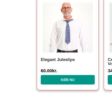
Elegant Juleslips
C
V
60.00
kr.
3
KØB NU