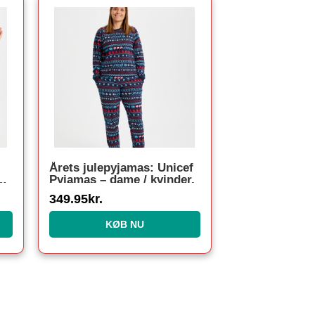
Årets julepyjamas: Unicef
–
Pyjamas – dame / kvinder.
349.95
kr.
i
KØB NU