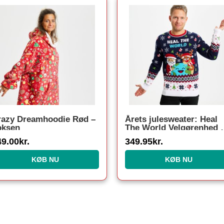
razy Dreamhoodie Rød –
Årets julesweater: Heal
oksen
The World Velgørenhed 
herre / mænd. Ugly
49.00
kr.
349.95
kr.
Christmas Sweater lavet 
Danmark
KØB NU
KØB NU