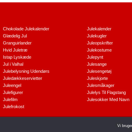
Chokolade Julekalender
Julekalender
Glædelig Jul
Julekugler
Granguirlander
Juleopskrifter
Hvid Juletræ
Julekostume
Istap Lyskæde
Julepynt
Jul i Valhal
Julesange
Julebelysning Udendørs
Julesengetøj
Juledækkeservietter
Juleskjorte
Juleengel
Julesmåkager
Julefigurer
Julelys Til Flagstang
Julefilm
Julesokker Med Navn
Julefrokost
Dette medie ejes og drives af Tropic T
Vi bruge
Copyri