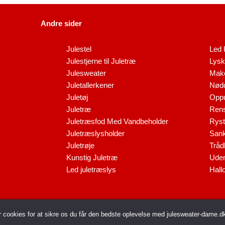
Andre sider
Julestel
Led 
Julestjerne til Juletræ
Lysk
Julesweater
Make
Juletallerkener
Nødd
Juletøj
Oppu
Juletræ
Rens
Juletræsfod Med Vandbeholder
Ryst
Juletræslysholder
Sank
Juletrøje
Tråd
Kunstig Juletræ
Uden
Led juletræslys
Hall
raffic LLC-FZ | The Meydan Hotel, Grandstand, 6th floor, Nad Al Sheba | Dubai | UA
r cookies for at sikre os du får den bedste oplevelse med julesweater-dame.d
ght © 2026 Julesweater til Dame | All rights reserved