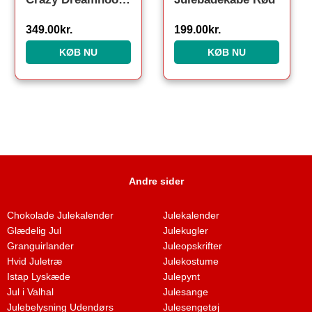
349.00
kr.
199.00
kr.
KØB NU
KØB NU
Andre sider
Chokolade Julekalender
Julekalender
Glædelig Jul
Julekugler
Granguirlander
Juleopskrifter
Hvid Juletræ
Julekostume
Istap Lyskæde
Julepynt
Jul i Valhal
Julesange
Julebelysning Udendørs
Julesengetøj