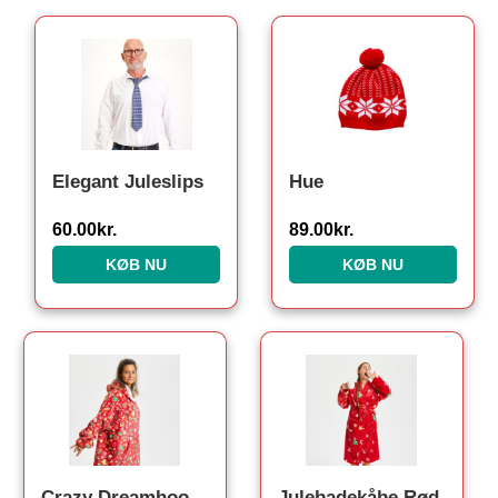
Elegant Juleslips
Hue
60.00
kr.
89.00
kr.
KØB NU
KØB NU
Crazy Dreamhoodie Rød – Voksen
Julebadekåbe Rød