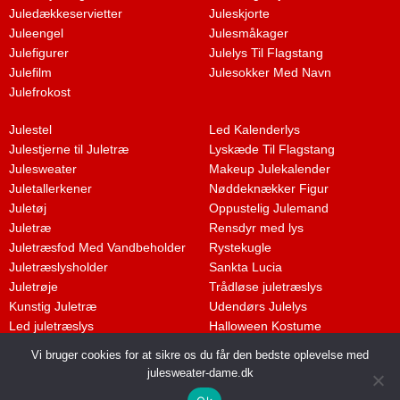
Juledækkeservietter
Juleskjorte
Juleengel
Julesmåkager
Julefigurer
Julelys Til Flagstang
Julefilm
Julesokker Med Navn
Julefrokost
Julestel
Led Kalenderlys
Julestjerne til Juletræ
Lyskæde Til Flagstang
Julesweater
Makeup Julekalender
Juletallerkener
Nøddeknækker Figur
Juletøj
Oppustelig Julemand
Juletræ
Rensdyr med lys
Juletræsfod Med Vandbeholder
Rystekugle
Juletræslysholder
Sankta Lucia
Juletrøje
Trådløse juletræslys
Kunstig Juletræ
Udendørs Julelys
Led juletræslys
Halloween Kostume
Vi bruger cookies for at sikre os du får den bedste oplevelse med
julesweater-dame.dk
Dette medie ejes og drives af Tropic Traffic LLC-FZ | The Meydan Hotel,
Grandstand, 6th floor, Nad Al Sheba | Dubai | UAE