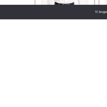
Elegant Juleslips
Ju
Vi bruge
60.00
kr.
9
KØB NU
Chokolade Julekalender
Julekalender
Glædelig Jul
Julekugler
Granguirlander
Juleopskrifter
Hvid Juletræ
Julekostume
Istap Lyskæde
Julepynt