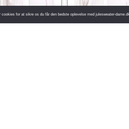
letræ Butterfly
Blue Christmas Butterfly
r cookies for at sikre os du får den bedste oplevelse med julesweater-dame.d
9.00
kr.
99.00
kr.
KØB NU
KØB NU
Andre sider
Julestel
Led 
Julestjerne til Juletræ
Lysk
Julesweater
Make
Juletallerkener
Nødd
Juletøj
Oppu