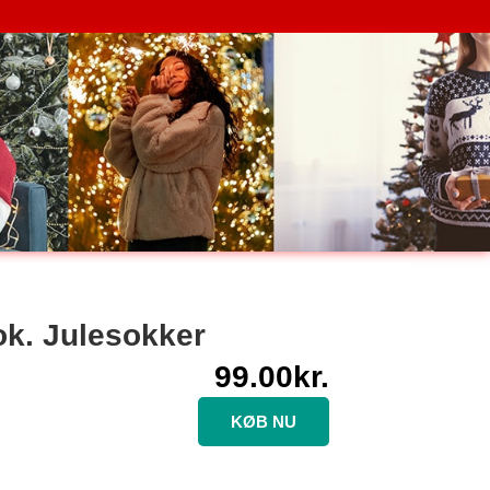
ok. Julesokker
99.00
kr.
KØB NU