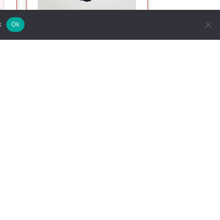
Julens Perfekte Strømper.
Ok
k
Julesokker
99.00
kr.
KØB NU
Kalenderlys
æde Til Flagstang
up Julekalender
eknækker Figur
stelig Julemand