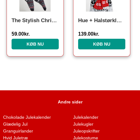
The Stylish Christmas Socks Grey. Julesokker
Hue + Halstørklæde
59.00
kr.
139.00
kr.
KØB NU
KØB NU
Andre sider
Chokolade Julekalender
Julekalender
Glædelig Jul
Julekugler
Granguirlander
Juleopskrifter
Hvid Juletræ
Julekostume