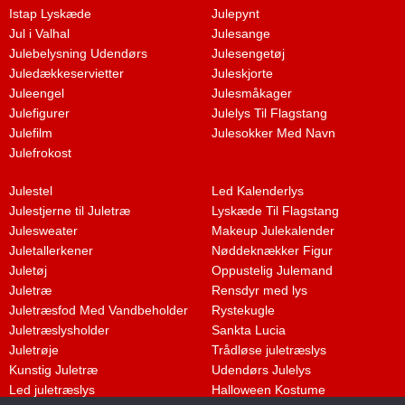
Istap Lyskæde
Julepynt
Jul i Valhal
Julesange
Julebelysning Udendørs
Julesengetøj
Juledækkeservietter
Juleskjorte
Juleengel
Julesmåkager
Julefigurer
Julelys Til Flagstang
Julefilm
Julesokker Med Navn
Julefrokost
Julestel
Led Kalenderlys
Julestjerne til Juletræ
Lyskæde Til Flagstang
Julesweater
Makeup Julekalender
Juletallerkener
Nøddeknækker Figur
Juletøj
Oppustelig Julemand
Juletræ
Rensdyr med lys
Juletræsfod Med Vandbeholder
Rystekugle
Juletræslysholder
Sankta Lucia
Juletrøje
Trådløse juletræslys
Kunstig Juletræ
Udendørs Julelys
Led juletræslys
Halloween Kostume