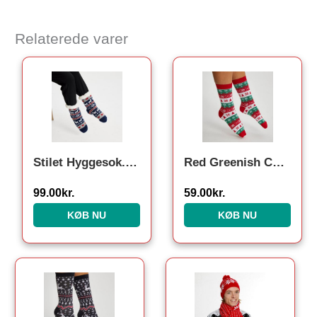
Relaterede varer
Stilet Hyggesok. Julesokker
Red Greenish Christmas Socks. Julesokker
99.00
kr.
59.00
kr.
KØB NU
KØB NU