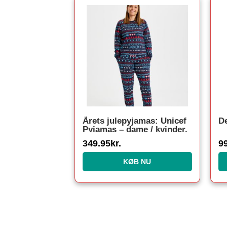
Årets julepyjamas: Unicef
De
Pyjamas – dame / kvinder.
349.95
kr.
9
KØB NU