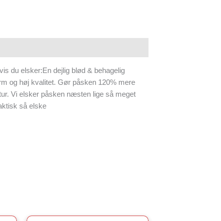
hvis du elsker:En dejlig blød & behagelig
orm og høj kvalitet. Gør påsken 120% mere
ur. Vi elsker påsken næsten lige så meget
faktisk så elske