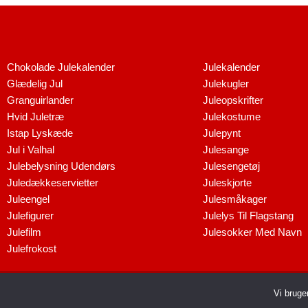
Chokolade Julekalender
Julekalender
Glædelig Jul
Julekugler
Granguirlander
Juleopskrifter
Hvid Juletræ
Julekostume
Istap Lyskæde
Julepynt
Jul i Valhal
Julesange
Julebelysning Udendørs
Julesengetøj
Juledækkeservietter
Juleskjorte
Juleengel
Julesmåkager
Julefigurer
Julelys Til Flagstang
Julefilm
Julesokker Med Navn
Julefrokost
Dette medie ejes og drives af Tropic T
Vi bruge
Copyri