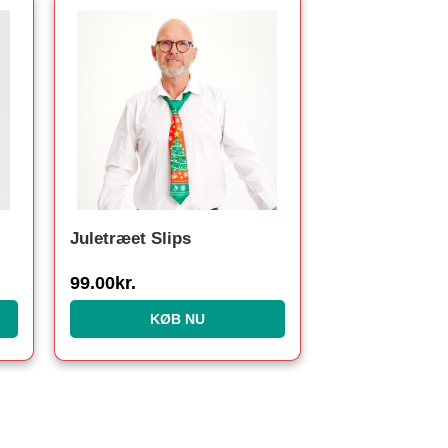
Juletræet Slips
99.00
kr.
KØB NU