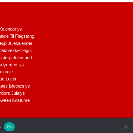
Kalenderlys
æde Til Flagstang
up Julekalender
eknækker Figur
stelig Julemand
dyr med lys
ekugle
ta Lucia
løse juletræslys
dørs Julelys
oween Kostume
E
Ok
k