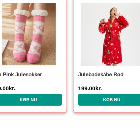
 Pink Julesokker
Julebadekåbe Rød
9.00
kr.
199.00
kr.
KØB NU
KØB NU