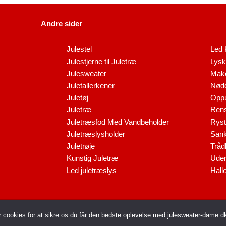
Andre sider
Julestel
Led 
Julestjerne til Juletræ
Lysk
Julesweater
Make
Juletallerkener
Nødd
Juletøj
Oppu
Juletræ
Rens
Juletræsfod Med Vandbeholder
Ryst
Juletræslysholder
Sank
Juletrøje
Tråd
Kunstig Juletræ
Uden
Led juletræslys
Hall
raffic LLC-FZ | The Meydan Hotel, Grandstand, 6th floor, Nad Al Sheba | Dubai | UA
r cookies for at sikre os du får den bedste oplevelse med julesweater-dame.d
ght © 2026 Julesweater til Dame | All rights reserved