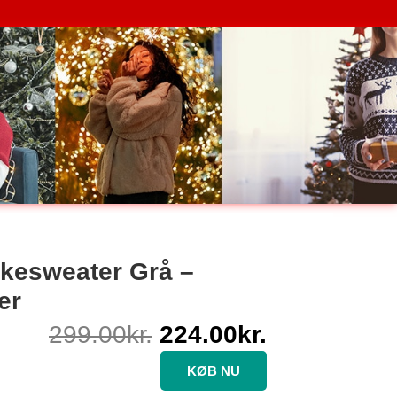
Den
Den
oprindelige
aktuelle
kesweater Grå –
pris
pris
er
var:
er:
299.00kr..
224.00kr..
299.00
kr.
224.00
kr.
KØB NU