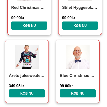
Red Christmas Butterfly
Stilet Hyggesok. Julesokker
99.00
kr.
99.00
kr.
KØB NU
KØB NU
Årets julesweater: Heal The World Velgørenhed – herre / mænd. Ugly Christmas Sweater lavet i Danmark
Blue Christmas Butterfly
349.95
kr.
99.00
kr.
KØB NU
KØB NU