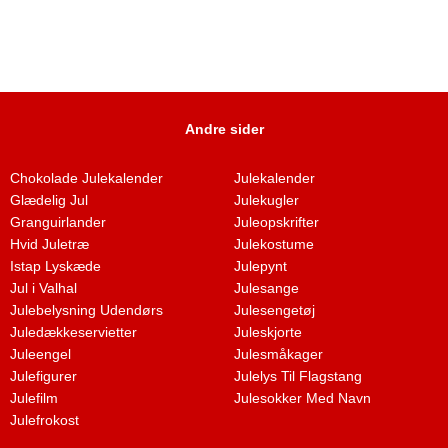
Andre sider
Chokolade Julekalender
Julekalender
Glædelig Jul
Julekugler
Granguirlander
Juleopskrifter
Hvid Juletræ
Julekostume
Istap Lyskæde
Julepynt
Jul i Valhal
Julesange
Julebelysning Udendørs
Julesengetøj
Juledækkeservietter
Juleskjorte
Juleengel
Julesmåkager
Julefigurer
Julelys Til Flagstang
Julefilm
Julesokker Med Navn
Julefrokost