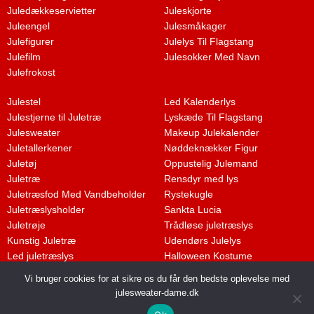
Juledækkeservietter
Juleskjorte
Juleengel
Julesmåkager
Julefigurer
Julelys Til Flagstang
Julefilm
Julesokker Med Navn
Julefrokost
Julestel
Led Kalenderlys
Julestjerne til Juletræ
Lyskæde Til Flagstang
Julesweater
Makeup Julekalender
Juletallerkener
Nøddeknækker Figur
Juletøj
Oppustelig Julemand
Juletræ
Rensdyr med lys
Juletræsfod Med Vandbeholder
Rystekugle
Juletræslysholder
Sankta Lucia
Juletrøje
Trådløse juletræslys
Kunstig Juletræ
Udendørs Julelys
Led juletræslys
Halloween Kostume
Vi bruger cookies for at sikre os du får den bedste oplevelse med
julesweater-dame.dk
Dette medie ejes og drives af Tropic Traffic LLC-FZ | The Meydan Hotel,
Grandstand, 6th floor, Nad Al Sheba | Dubai | UAE