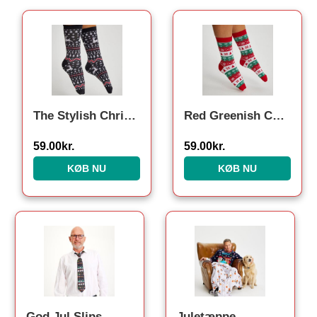
The Stylish Christmas Socks Grey. Julesokker
Red Greenish Christmas Socks. Julesokker
59.00
kr.
59.00
kr.
KØB NU
KØB NU
Den oprindelige p
Den aktuel
God Jul Slips
Juletæppe