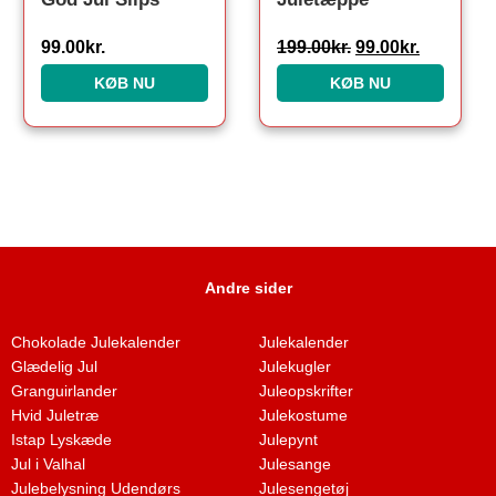
99.00
kr.
199.00
kr.
99.00
kr.
KØB NU
KØB NU
Andre sider
Chokolade Julekalender
Julekalender
Glædelig Jul
Julekugler
Granguirlander
Juleopskrifter
Hvid Juletræ
Julekostume
Istap Lyskæde
Julepynt
Jul i Valhal
Julesange
Julebelysning Udendørs
Julesengetøj