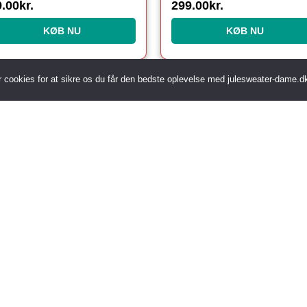
9.00
kr.
299.00
kr.
KØB NU
KØB NU
r cookies for at sikre os du får den bedste oplevelse med julesweater-dame.d
Andre sider
Julestel
Led 
Julestjerne til Juletræ
Lysk
Julesweater
Make
Juletallerkener
Nødd
Juletøj
Oppu
Juletræ
Rens
Juletræsfod Med Vandbeholder
Ryst
Juletræslysholder
Sank