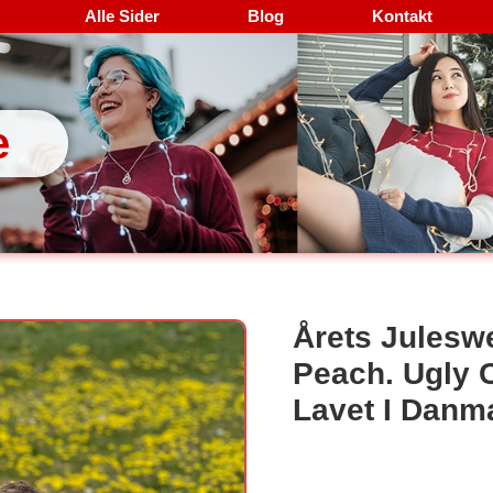
Alle Sider
Blog
Kontakt
e
Årets Julesw
Peach. Ugly 
Lavet I Danm