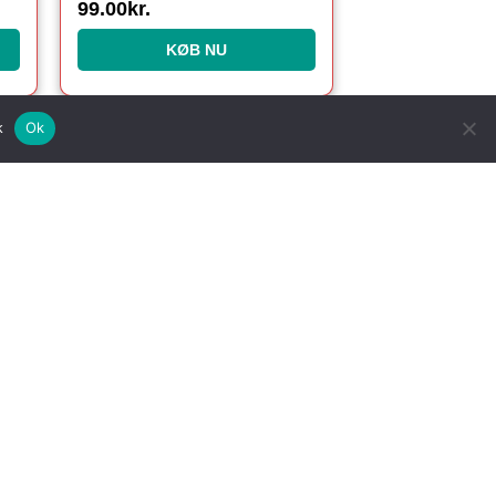
99.00
kr.
KØB NU
Ok
k
Kalenderlys
æde Til Flagstang
up Julekalender
eknækker Figur
stelig Julemand
dyr med lys
ekugle
ta Lucia