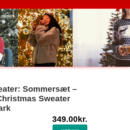
eater: Sommersæt –
Christmas Sweater
ark
349.00
kr.