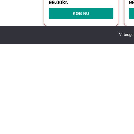
99.00
kr.
9
KØB NU
Vi bruge
Chokolade Julekalender
Julekalender
Glædelig Jul
Julekugler
Granguirlander
Juleopskrifter
Hvid Juletræ
Julekostume
Istap Lyskæde
Julepynt
Jul i Valhal
Julesange
Julebelysning Udendørs
Julesengetøj
Juledækkeservietter
Juleskjorte