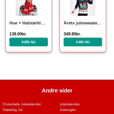
Hue + Halstørklæde
Årets julesweater: Heal The World Velgørenhed – herre / mænd. Ugly Christmas Sweater lavet i Danmark
139.00
kr.
349.95
kr.
KØB NU
KØB NU
Andre sider
Chokolade Julekalender
Julekalender
Glædelig Jul
Julekugler