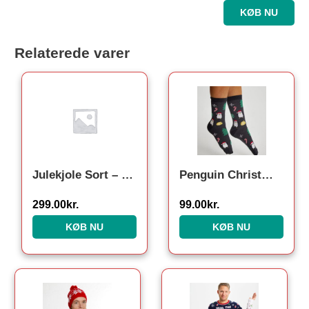
KØB NU
Relaterede varer
Julekjole Sort – Børn.
Penguin Christmas Socks. Julesokker
299.00
kr.
99.00
kr.
KØB NU
KØB NU