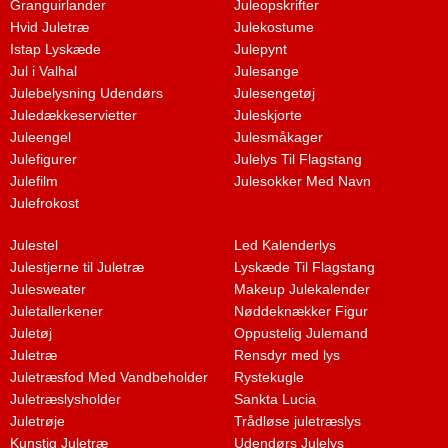
Granguirlander
Juleopskrifter
Hvid Juletræ
Julekostume
Istap Lyskæde
Julepynt
Jul i Valhal
Julesange
Julebelysning Udendørs
Julesengetøj
Juledækkeservietter
Juleskjorte
Juleengel
Julesmåkager
Julefigurer
Julelys Til Flagstang
Julefilm
Julesokker Med Navn
Julefrokost
Julestel
Led Kalenderlys
Julestjerne til Juletræ
Lyskæde Til Flagstang
Julesweater
Makeup Julekalender
Juletallerkener
Nøddeknækker Figur
Juletøj
Oppustelig Julemand
Juletræ
Rensdyr med lys
Juletræsfod Med Vandbeholder
Rystekugle
Juletræslysholder
Sankta Lucia
Juletrøje
Trådløse juletræslys
Kunstig Juletræ
Udendørs Julelys