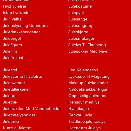
Hvid Juletræ
Julekostume
Istap Lyskæde
Julepynt
Jul i Valhal
Julesange
Julebelysning Udendørs
Julesengetøj
Juledækkeservietter
Juleskjorte
Juleengel
Julesmåkager
Julefigurer
Julelys Til Flagstang
Julefilm
Julesokker Med Navn
Julefrokost
Julestel
Led Kalenderlys
Julestjerne til Juletræ
Lyskæde Til Flagstang
Julesweater
Makeup Julekalender
Juletallerkener
Nøddeknækker Figur
Juletøj
Oppustelig Julemand
Juletræ
Rensdyr med lys
Juletræsfod Med Vandbeholder
Rystekugle
Juletræslysholder
Sankta Lucia
Juletrøje
Trådløse juletræslys
Kunstig Juletræ
Udendørs Julelys