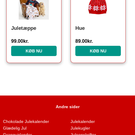
Juletæppe
Hue
99.00
kr.
89.00
kr.
KØB NU
KØB NU
Andre sider
Chokolade Julekalender
Julekalender
Glædelig Jul
Julekugler
Granguirlander
Juleopskrifter