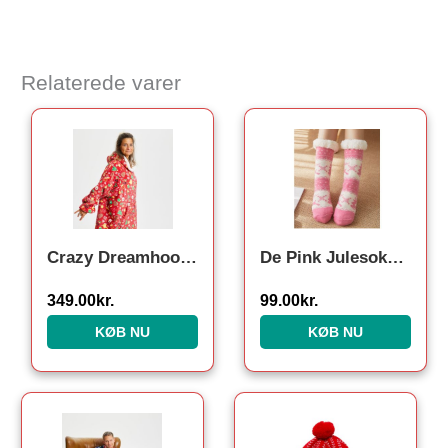
Relaterede varer
Crazy Dreamhoodie Rød – Voksen
De Pink Julesokker
349.00
kr.
99.00
kr.
KØB NU
KØB NU
Den oprindelige pris var: 199.00kr..
Den aktuelle pris er: 99.00kr..